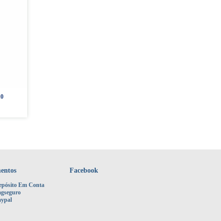
0
entos
Facebook
epósito Em Conta
agseguro
aypal