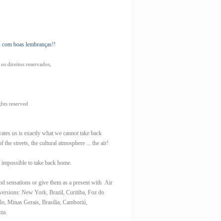
ess com boas lembranças!!
os direitos reservados,
ights reserved
ates us is exactly what we cannot take back
the streets, the cultural atmosphere ... the air!
e impossible to take back home.
 sensations or give them as a present with Air
 versions: New York, Brazil, Curitiba, Foz do
lo, Minas Gerais, Brasilia, Camboriú,
za.