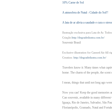
10% Carne de Sol
A atmosfera de Natal - Cidade do Sol!!
A lata de ar alivia a saudade e cura o str
Ilustração exclusiva para Lata de Ar. Todos 
Criação:
http://degradeilustra.com.br/
Souvenir Brasil
Exclusive illustration for Canned Air All r
Creation:
http://degradeilustra.com.br/
Travelers know it: Many times what captiv
home. The charm of the people, the scent of 
I mean, things that until not long ago wer
Now you can! Keep the good memories and
Can souvenir, available in many different
Iguaçu, Rio de Janeiro, Salvador, São Pau
Florianópolis, Gramado, Natal and Fortale