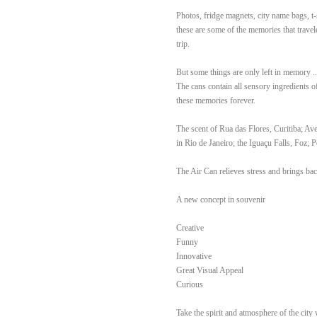
Photos, fridge magnets, city name bags, t-
these are some of the memories that trave
trip.
But some things are only left in memory ..
The cans contain all sensory ingredients 
these memories forever.
The scent of Rua das Flores, Curitiba; Av
in Rio de Janeiro; the Iguaçu Falls, Foz; 
The Air Can relieves stress and brings b
A new concept in souvenir
Creative
Funny
Innovative
Great Visual Appeal
Curious
Take the spirit and atmosphere of the city