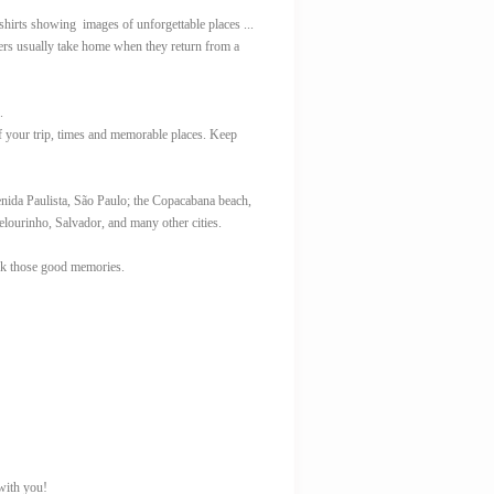
shirts showing images of unforgettable places ...
lers usually take home when they return from a
.
of your trip, times and memorable places. Keep
enida Paulista, São Paulo; the Copacabana beach,
Pelourinho, Salvador, and many other cities.
ack those good memories.
 with you!