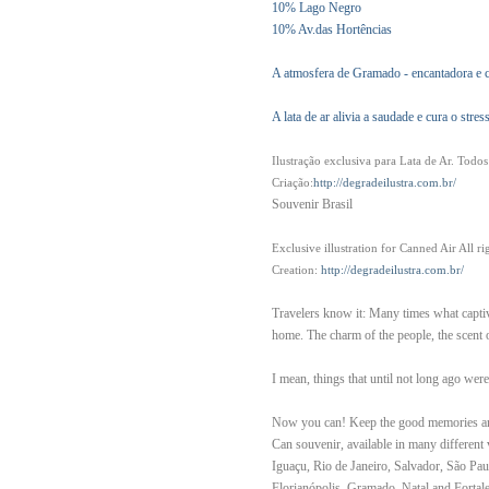
10% Lago Negro
10% Av.das Hortências
A atmosfera de Gramado - encantadora e 
A lata de ar alivia a saudade e cura o str
Ilustração exclusiva para Lata de Ar. Todos 
Criação:
http://degradeilustra.com.br/
Souvenir Brasil
Exclusive illustration for Canned Air All r
Creation:
http://degradeilustra.com.br/
Travelers know it: Many times what captiv
home. The charm of the people, the scent of 
I mean, things that until not long ago wer
Now you can! Keep the good memories and
Can souvenir, available in many different
Iguaçu, Rio de Janeiro, Salvador, São Pau
Florianópolis, Gramado, Natal and Fortale