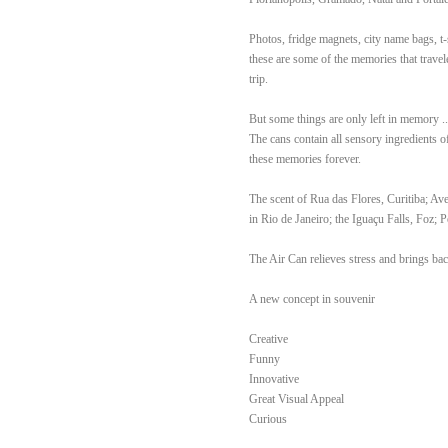
Photos, fridge magnets, city name bags, t-
these are some of the memories that trave
trip.
But some things are only left in memory ..
The cans contain all sensory ingredients 
these memories forever.
The scent of Rua das Flores, Curitiba; Av
in Rio de Janeiro; the Iguaçu Falls, Foz; 
The Air Can relieves stress and brings b
A new concept in souvenir
Creative
Funny
Innovative
Great Visual Appeal
Curious