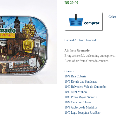
R$
20,00
Calcu
Canned Air from Gramado
Air from Gramado
Bring a cheerful, welcoming atmosphere, f
A can of air from Gramado
contains:
Contém:
10% Rua Coberta
10% Rótula das Bandeiras
10% Belvedere Vale do Quilombo
10% Mini Mundo
10% Praça Major Nicoletti
10% Casa do Colono
10% Av.Jorge de Medeiros
10% Lago Joaquina Rita Bier