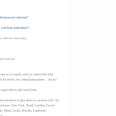
charmosa por natureza!!
ess com boas lembranças!!
os direitos reservados,
ights reserved
ates us is exactly what we cannot take back
the streets, the cultural atmosphere ... the air!
e impossible to take back home.
 sensations or give them as a present with Air
 versions: New York, Brazil, Curitiba, Foz do
lo, Minas Gerais, Brasilia, Camboriú,
za.