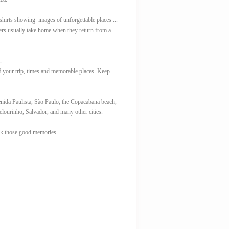
shirts showing images of unforgettable places ...
lers usually take home when they return from a
.
of your trip, times and memorable places. Keep
enida Paulista, São Paulo; the Copacabana beach,
Pelourinho, Salvador, and many other cities.
ack those good memories.