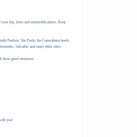
.
of your trip, times and memorable places. Keep
enida Paulista, São Paulo; the Copacabana beach,
Pelourinho, Salvador, and many other cities.
ack those good memories.
 with you!