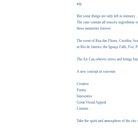
trip.
But some things are only left in memory ..
The cans contain all sensory ingredients 
these memories forever.
The scent of Rua das Flores, Curitiba; Av
in Rio de Janeiro; the Iguaçu Falls, Foz; 
The Air Can relieves stress and brings b
A new concept in souvenir
Creative
Funny
Innovative
Great Visual Appeal
Curious
Take the spirit and atmosphere of the city