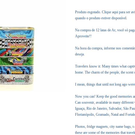
Produto esgotado. Clique aqui para ser av
quando o produto estiver disponível.
Na compra de 12 latas de Ar, você só pa
Aproveite!!
Na hora da compra, informe nos comentário
deseja.
Travelers know it: Many times what captiv
home. The charm of the people, the scent of 
I mean, things that until not long ago wer
Now you can! Keep the good memories and
Can souvenir, available in many different
Iguaçu, Rio de Janeiro, Salvador, São Pau
Florianópolis, Gramado, Natal and Fortale
Photos, fridge magnets, city name bags, t-
these are some of the memories that trave