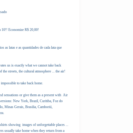
isado
ga 10!! Economize R$ 20,00!
s as latas e as quantidades de cada lata que
ates us is exactly what we cannot take back
the streets, the cultural atmosphere ... the air!
e impossible to take back home.
 sensations or give them as a present with Air
 versions: New York, Brazil, Curitiba, Foz do
lo, Minas Gerais, Brasilia, Camboriú,
za.
shirts showing images of unforgettable places ...
lers usually take home when they return from a